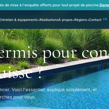
ais de mise à l'enquête offerts pour tout projet de piscine.
Dema
FR
Entretien & équipements
Réalisations
À propos
Régions
Contact
permis pour con
uisse ?
ncer. Voici l'essentiel, expliqué simplement, et
arches pour vous.