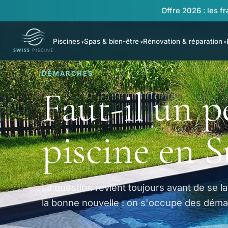
Offre 2026 : les fr
Piscines
Spas & bien-être
Rénovation & réparation
DÉMARCHES
Faut-il un 
piscine en S
La question revient toujours avant de se la
la bonne nouvelle : on s'occupe des dém