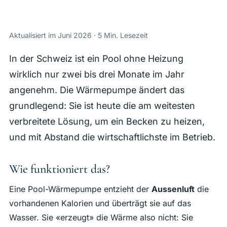
Wartung & Ausstattung
Referenzen
Aktualisiert im Juni 2026 · 5 Min. Lesezeit
In der Schweiz ist ein Pool ohne Heizung
Über uns
wirklich nur zwei bis drei Monate im Jahr
Regionen
angenehm. Die Wärmepumpe ändert das
grundlegend: Sie ist heute die am weitesten
Kontakt
verbreitete Lösung, um ein Becken zu heizen,
und mit Abstand die wirtschaftlichste im Betrieb.
FR
EN
DE
Wie funktioniert das?
Kostenlose Offerte
Eine Pool-Wärmepumpe entzieht der
Aussenluft
die
vorhandenen Kalorien und überträgt sie auf das
Wasser. Sie «erzeugt» die Wärme also nicht: Sie