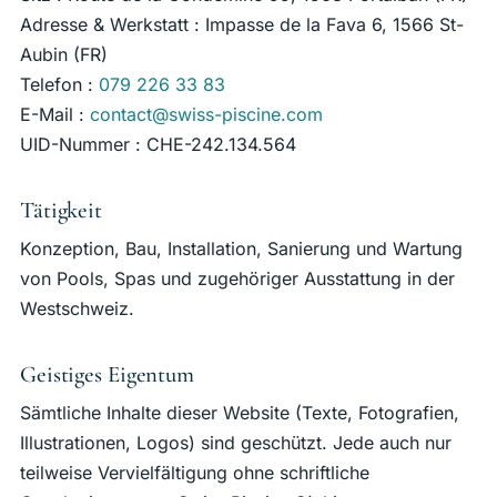
Wartung & Ausstattung
Adresse & Werkstatt : Impasse de la Fava 6, 1566 St-
Aubin (FR)
Referenzen
Telefon :
079 226 33 83
E-Mail :
contact@swiss-piscine.com
Über uns
UID-Nummer : CHE-242.134.564
Regionen
Tätigkeit
Konzeption, Bau, Installation, Sanierung und Wartung
Kontakt
von Pools, Spas und zugehöriger Ausstattung in der
Westschweiz.
FR
EN
DE
Geistiges Eigentum
Kostenlose Offerte
Sämtliche Inhalte dieser Website (Texte, Fotografien,
Illustrationen, Logos) sind geschützt. Jede auch nur
teilweise Vervielfältigung ohne schriftliche