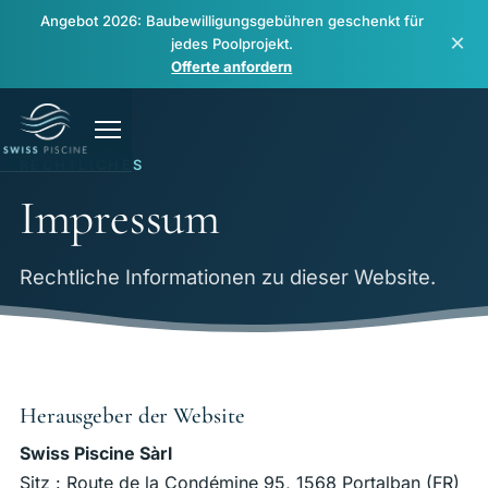
Angebot 2026: Baubewilligungsgebühren geschenkt für
×
jedes Poolprojekt.
Offerte anfordern
RECHTLICHES
Impressum
Rechtliche Informationen zu dieser Website.
Pools
Spas & Wellness
Herausgeber der Website
Sanierung & Reparatur
Swiss Piscine Sàrl
Sitz : Route de la Condémine 95, 1568 Portalban (FR)