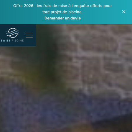
Offre 2026 : les frais de mise à l'enquête offerts pour
×
tout projet de piscine.
Demander un devis
Piscines
Spas & bien-être
Rénovation & réparation