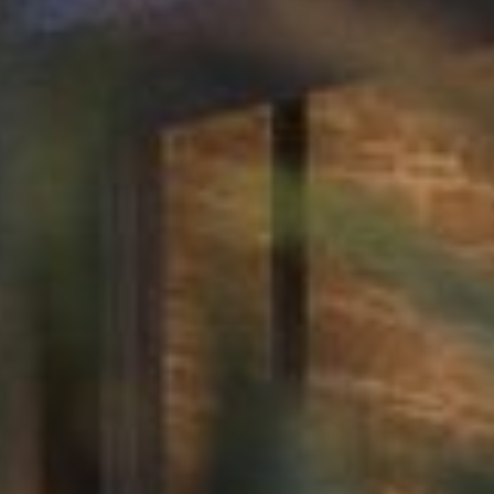
Entretien & équipements
Réalisations
À propos
Régions
Contact
FR
EN
DE
Devis gratuit