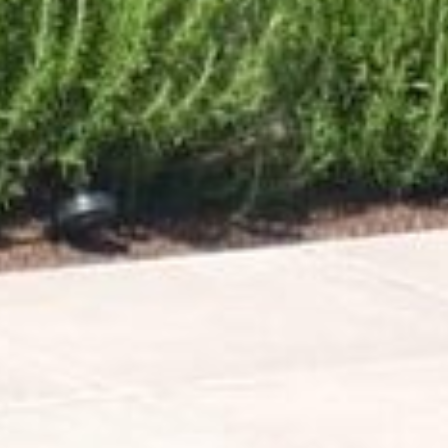
Entretien & équipements
Réalisations
À propos
Régions
Contact
FR
EN
DE
Devis gratuit