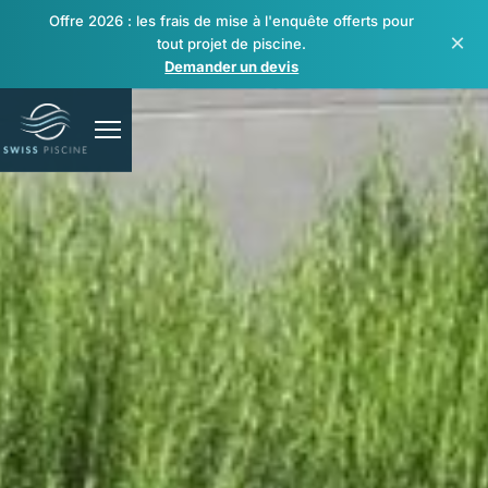
Offre 2026 : les frais de mise à l'enquête offerts pour
×
tout projet de piscine.
Demander un devis
Piscines
Spas & bien-être
Rénovation & réparation