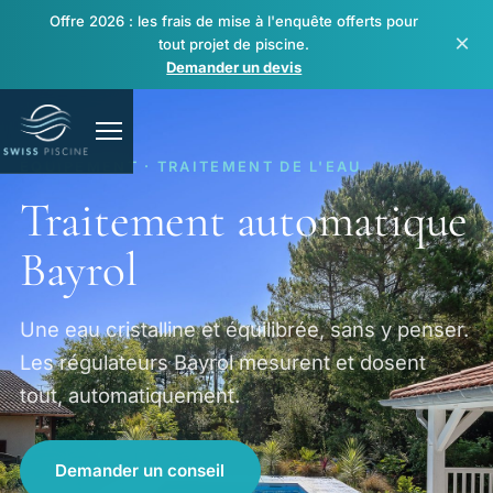
Offre 2026 : les frais de mise à l'enquête offerts pour
×
tout projet de piscine.
Demander un devis
ÉQUIPEMENT · TRAITEMENT DE L'EAU
Traitement automatique
Bayrol
Piscines
Une eau cristalline et équilibrée, sans y penser.
Les régulateurs Bayrol mesurent et dosent
Spas & bien-être
tout, automatiquement.
Rénovation & réparation
Demander un conseil