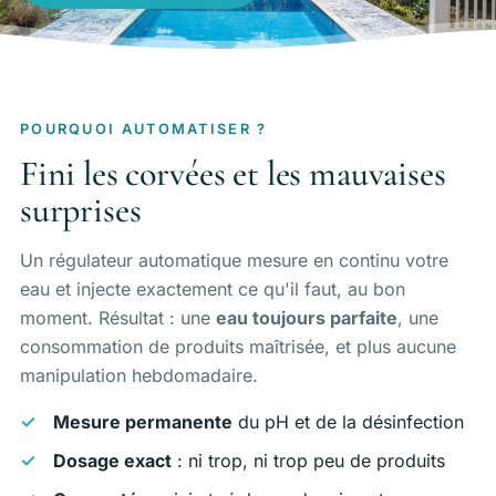
Entretien & équipements
Réalisations
À propos
POURQUOI AUTOMATISER ?
Fini les corvées et les mauvaises
Régions
surprises
Contact
Un régulateur automatique mesure en continu votre
eau et injecte exactement ce qu'il faut, au bon
moment. Résultat : une
eau toujours parfaite
, une
FR
EN
DE
consommation de produits maîtrisée, et plus aucune
manipulation hebdomadaire.
Devis gratuit
Mesure permanente
du pH et de la désinfection
Dosage exact
: ni trop, ni trop peu de produits