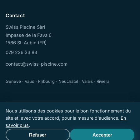
Contact
Swiss Piscine Sàrl
Impasse de la Fava 6
1566 St-Aubin (FR)
079 226 33 83
contact@swiss-piscine.com
Genève
·
Vaud
·
Fribourg
·
Neuchâtel
·
Valais
·
Riviera
Nous utilisons des cookies pour le bon fonctionnement du
© 2026 Swiss Piscine Sàrl, Tous droits réservés
site et, avec votre accord, pour la mesure d'audience.
En
Confidentialité & cookies
·
Mentions légales
savoir plus
.
Refuser
Accepter
Appeler
Devis gratuit