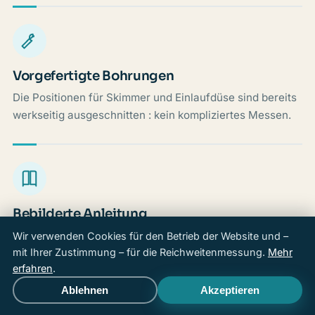
Vorgefertigte Bohrungen
Die Positionen für Skimmer und Einlaufdüse sind bereits
werkseitig ausgeschnitten : kein kompliziertes Messen.
Bebilderte Anleitung
Eine detaillierte Aufbauanleitung, Schritt für Schritt, mit
Wir verwenden Cookies für den Betrieb der Website und –
klaren Abbildungen für jede Etappe.
mit Ihrer Zustimmung – für die Reichweitenmessung.
Mehr
erfahren
.
Ablehnen
Akzeptieren
Anrufen
Offerte