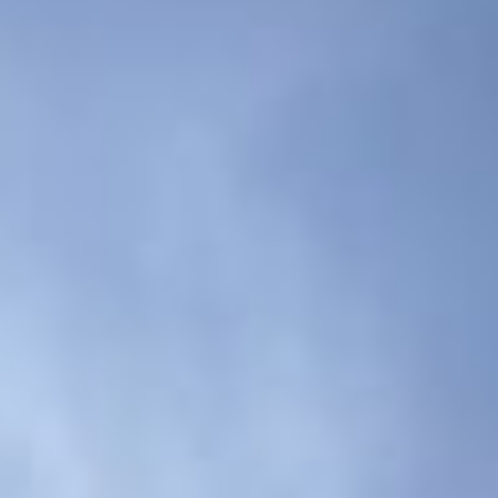
Wartung & Ausstattung
Referenzen
Über uns
Regionen
Kontakt
FR
EN
DE
Kostenlose Offerte