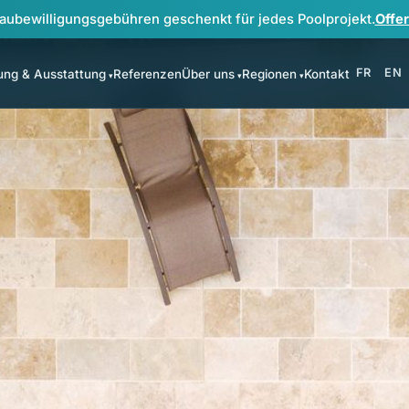
aubewilligungsgebühren geschenkt für jedes Poolprojekt.
Offer
FR
EN
ung & Ausstattung
Referenzen
Über uns
Regionen
Kontakt