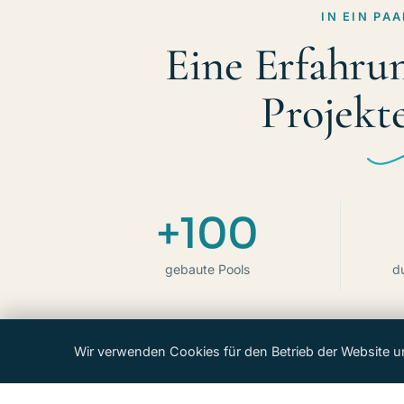
IN EIN PA
Eine Erfahrun
Projekt
+100
gebaute Pools
d
Wir verwenden Cookies für den Betrieb der Website u