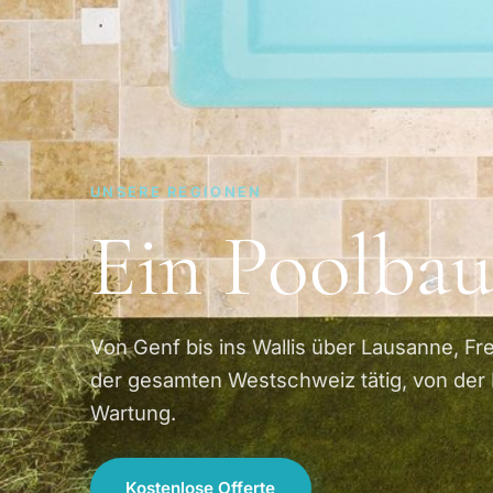
UNSERE REGIONEN
Ein Poolbau
Von Genf bis ins Wallis über Lausanne, Fre
der gesamten Westschweiz tätig, von der 
Wartung.
Kostenlose Offerte