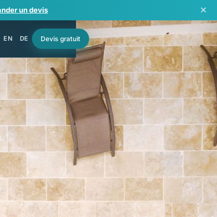
×
nder un devis
EN
DE
Devis gratuit