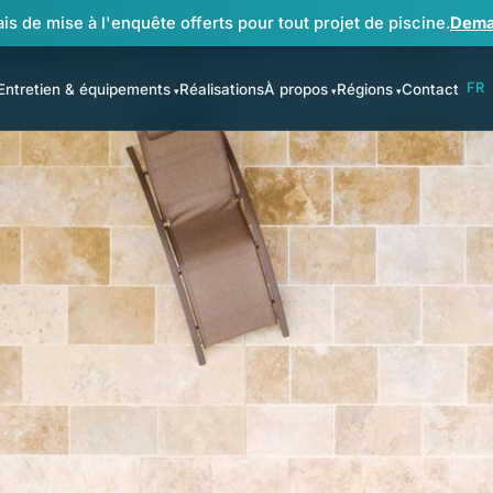
ais de mise à l'enquête offerts pour tout projet de piscine.
Dema
FR
Entretien & équipements
Réalisations
À propos
Régions
Contact