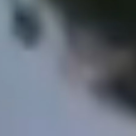
Entretien & équipements
Réalisations
À propos
Régions
Contact
FR
EN
DE
Devis gratuit