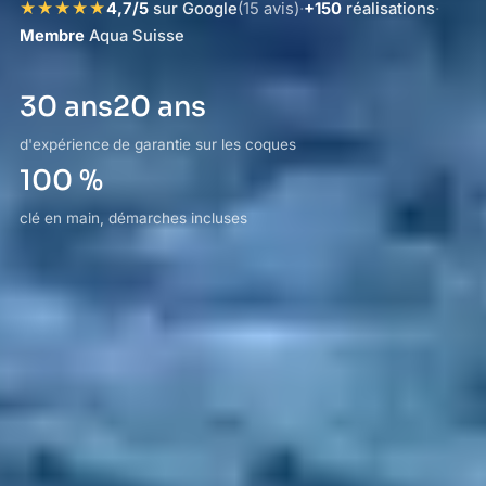
★★★★★
4,7/5
sur Google
(15 avis)
·
+150
réalisations
·
Membre
Aqua Suisse
30 ans
20 ans
d'expérience
de garantie sur les coques
100 %
clé en main, démarches incluses